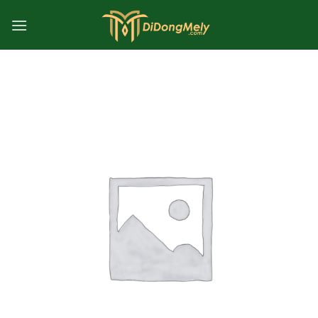
Chuyển
đến
nội
dung