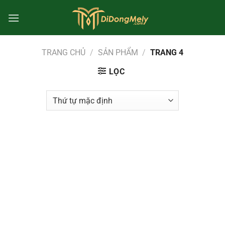
Chuyển
đến
nội
dung
TRANG CHỦ
/
SẢN PHẨM
/
TRANG 4
LỌC