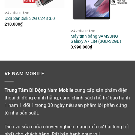
MÁY TÍNH BẢNG
USB SanDisk 32G CZ48 3.0
210.000
₫
MÁY TÍNH BẢNG
Máy tính bảng SAMSUNG
Galaxy A7 Lite (3GB-32GB)
3.990.000
₫
VỀ NAM MOBILE
Trung Tâm Di Động Nam Mobile
cung cấp sản phẩm điện
thoại di động chính hãng, cùng chính sách hỗ trợ bảo hành
1 năm 1 đổi 1 trong 30 ngày nếu sản phẩm lỗi phần cứng
từ nhà sản suất.
Dịch vụ sữa chữa chuyên nghiệp mang đến sự hài lòng tốt
nhất cho khách hàng! Rất hân hạnh phục vụ!