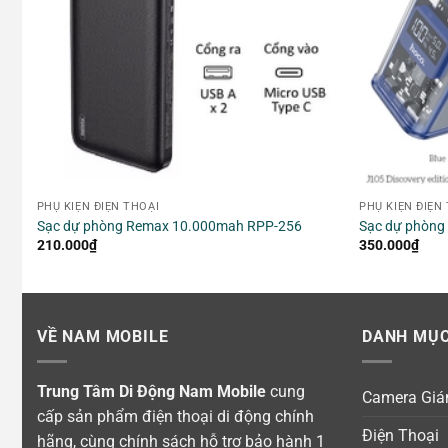
PHỤ KIỆN ĐIỆN THOẠI
PHỤ KIỆN ĐIỆN
Sạc dự phòng Remax 10.000mah RPP-256
Sạc dự phòn
210.000
₫
350.000
₫
VỀ NAM MOBILE
DANH MỤC
Trung Tâm Di Động Nam Mobile
cung
Camera Giá
cấp sản phẩm điện thoại di động chính
Điện Thoại
hãng, cùng chính sách hỗ trợ bảo hành 1