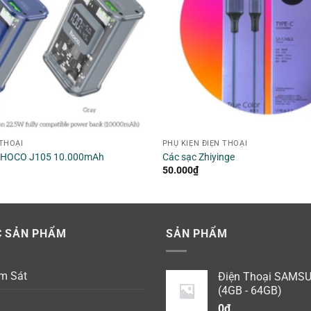
 THOẠI
PHỤ KIỆN ĐIỆN THOẠI
g HOCO J105 10.000mAh
Các sạc Zhiyinge
50.000
₫
 SẢN PHẨM
SẢN PHẨM
m Sát
Điện Thoại SAMS
(4GB - 64GB)
0
₫