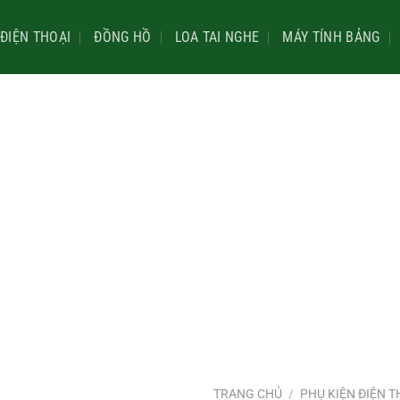
ĐIỆN THOẠI
ĐỒNG HỒ
LOA TAI NGHE
MÁY TÍNH BẢNG
TRANG CHỦ
/
PHỤ KIỆN ĐIỆN T